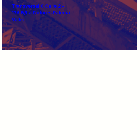
Transversal 0 Calle 2 –
136 B/La Dolores Palmira
Valle.