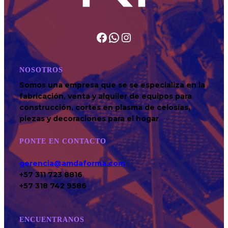
NOSOTROS
Somos una empresa que se se especializa en la
fabricación, venta y alquiler de equipos para
construcción, cortes en plasma de celosías,
piezas y decoraciones para el hogar
.
PONTE EN CONTACTO
gerencia@amdaforma.com
+57 311 723 8816
+57 318 742 9586
ENCUENTRANOS