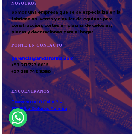
NOSOTROS
Somos una empresa que se se especializa en la
fabricación, venta y alquiler de equipos para
construcción, cortes en plasma de celosías,
piezas y decoraciones para el hogar
.
PONTE EN CONTACTO
gerencia@amdaforma.com
+57 311 723 8816
+57 318 742 9586
ENCUENTRANOS
Transversal 0 Calle 2 –
136 B/La Dolores Palmira
Valle.