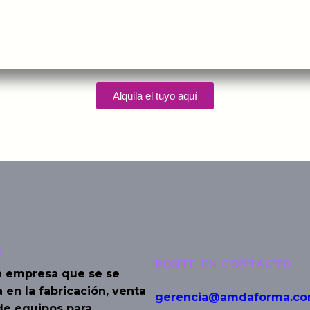
Alquila el tuyo aquí
S
PONTE EN CONTACTO
 empresa que se se
 en la fabricación, venta
gerencia@amdaforma.c
 de equipos para